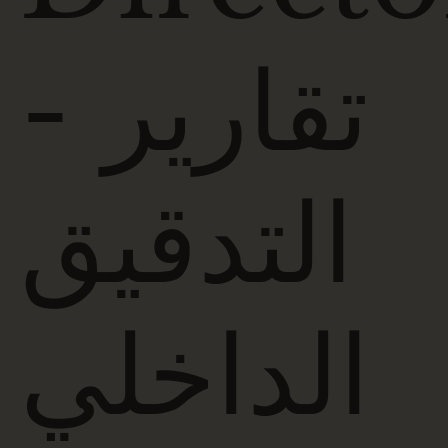
- تقارير
التدقيق
الداخلي