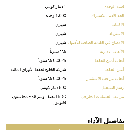
قيمة الوحدة
1 دينار كويتي
الحد الأدنى للاشتراك
1,000 وحدة
الاكتتاب
شهري
الاسترداد
شهري
الافصاح عن القيمة الصافية للأصول
شهري
الأتعاب الادارية
1% سنوياً
أتعاب أمين الحفظ
0.0625 % سنوياً
أمين الحفظ
شركة الخليج لحفظ الأوراق المالية
أتعاب مراقب الاستثمار
0.0625 % سنوياً
رسم التسجيل
500 دينار كويتي
مراقب الحسابات الخارجي
BDO النصف وشركاه – محاسبون
قانونيون
تفاصيل الآداء