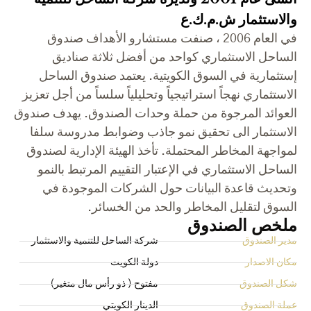
والاستثمار ش.م.ك.ع
في العام 2006 ، صنفت مستشارو الأهداف صندوق
الساحل الاستثماري كواحد من أفضل ثلاثة صناديق
إستثمارية في السوق الكويتية. يعتمد صندوق الساحل
الاستثماري نهجاً استراتيجياً وتحليلياً سلساً من أجل تعزيز
العوائد المرجوة من حملة وحدات الصندوق. يهدف صندوق
الاستثمار الى تحقيق نمو جاذب وضوابط مدروسة سلفا
لمواجهة المخاطر المحتملة. تأخذ الهيئة الإدارية لصندوق
الساحل الاستثماري في الإعتبار التقييم المرتبط بالنمو
وتحديث قاعدة البيانات حول الشركات الموجودة في
السوق لتقليل المخاطر والحد من الخسائر.
ملخص الصندوق
مدير الصندوق
شركة الساحل للتنمية والاستثمار
مكان الاصدار
دولة الكويت
شكل الصندوق
مفتوح ( ذو رأس مال متغير)
عملة الصندوق
الدينار الكويتي